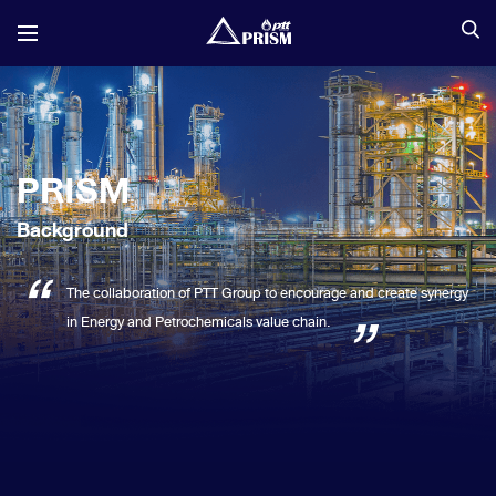
PRISM
Background
The collaboration of PTT Group to encourage and create synergy
in Energy and Petrochemicals value chain.